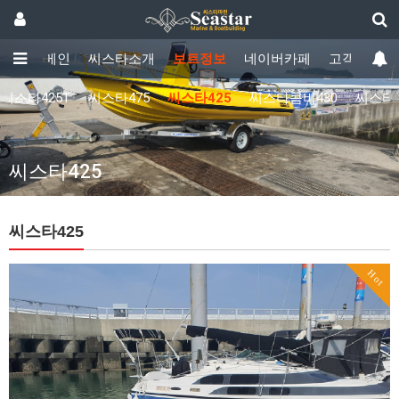
메인
씨스타소개
보트정보
네이버카페
고객센터
씨스타425T
씨스타475
씨스타425
씨스타콤비430
씨스타
씨스타425
씨스타425
Hot