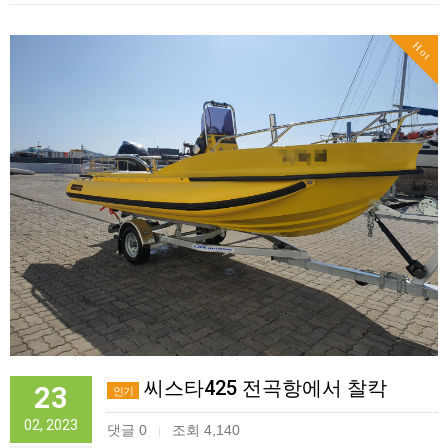
Hot
씨스타425 전곡항에서 찰칵
23
인기
02, 2023
댓글 0
조회 4,140
|