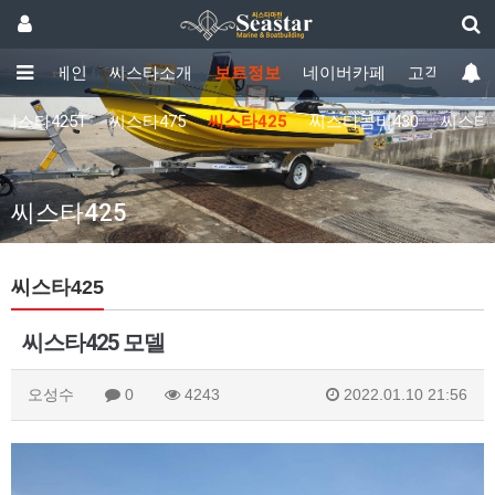
메인
씨스타소개
보트정보
네이버카페
고객센터
씨스타425T
씨스타475
씨스타425
씨스타콤비430
씨스타
씨스타425
씨스타425
씨스타425 모델
오성수
0
4243
2022.01.10 21:56