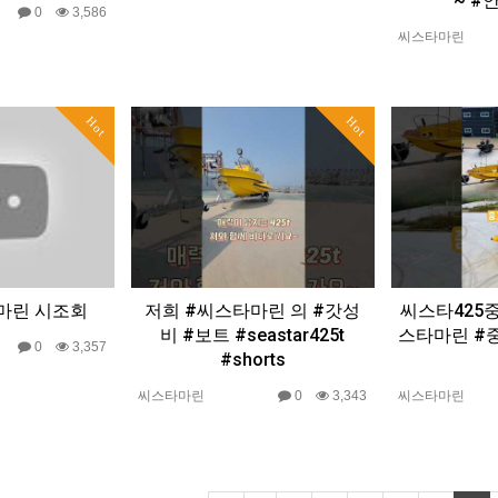
~ #
0
3,586
씨스타마린
Hot
Hot
타마린 시조회
저희 #씨스타마린 의 #갓성
씨스타425
비 #보트 #seastar425t
스타마린 #
0
3,357
#shorts
씨스타마린
0
3,343
씨스타마린