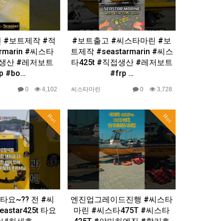
 #보트제작 #적
#보트출고 #씨스타마린 #보
armarin #씨스타
트제작 #seastarmarin #씨스
직접생산 #레저보트
타425t #직접생산 #레저보트
p #bo…
#frp …
0
4,102
씨스타마린
0
3,728
Hot
Hot
타요~?? 전 #씨
엔진업그레이드진행 #씨스타
astar425t 타요
마린 #씨스타475T #씨스타