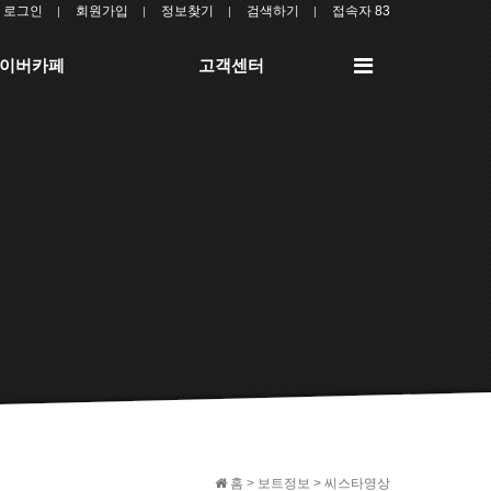
로그인
회원가입
정보찾기
검색하기
접속자 83
전
이버카페
고객센터
체
메
뉴
홈 > 보트정보 > 씨스타영상