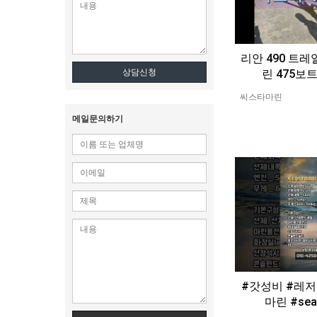
리안 490 트레
린 475보트 
상담신청
씨스타마린
메일문의하기
#갓성비 #레
마린 #seas