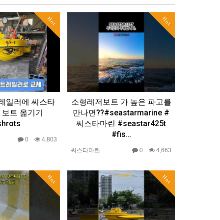
Hot
Hot
 트레일러에 씨스타
소형레저보트 가 높은 파고를
5 보트 옮기기
만나면??#seastarmarine #
shrots
씨스타마린 #seastar425t
#fis…
0
4,803
씨스타마린
0
4,663
Hot
Hot