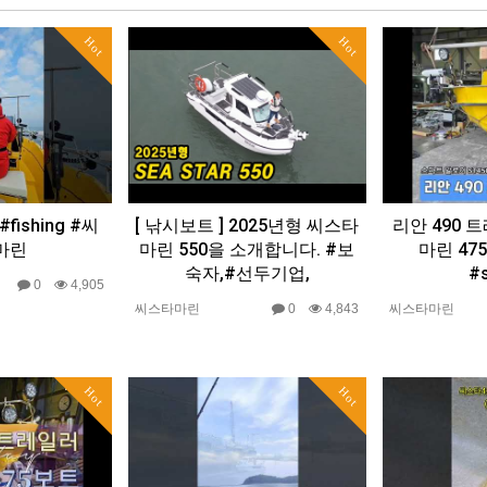
Hot
Hot
 #fishing #씨
[ 낚시보트 ] 2025년형 씨스타
리안 490
마린
마린 550을 소개합니다. #보
마린 47
숙자,#선두기업,
#
0
4,905
씨스타마린
0
4,843
씨스타마린
Hot
Hot