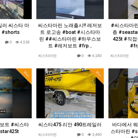
일러 씨스타 마
씨스타마린 노래출시!! 레저보
#씨스타마린
#shorts
트 로고송 #boat #시스타마
층 #seast
린 ##씨스타마린 #하우스보
425t #
0
4,538
트 #레저보트 #frp…
#fr
씨스타마린
0
4,180
씨스타마린
Hot
Hot
저보트 #씨스타
씨스타475 리안 490트레일러
바다에서 뭐
tar425t
스타마린 #se
씨스타마린
0
3,460