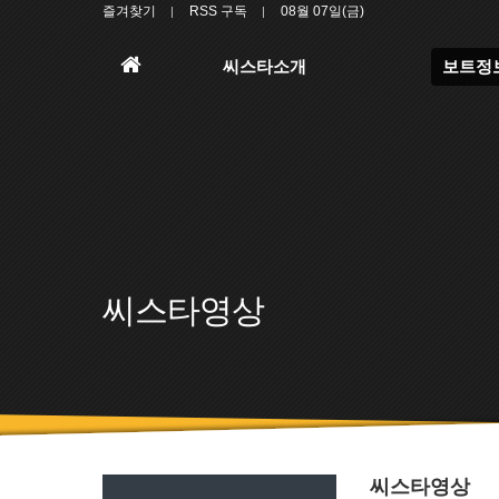
즐겨찾기
RSS 구독
08월 07일(금)
홈
씨스타소개
보트정
으
로
씨스타영상
씨스타영상