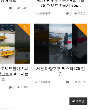
안녕하세호
425T #야마하엔진 #할리호
#레저보트 #낚시 #bo…
0
3,423
씨스타마린
0
3,412
Hot
Hot
중고보트판매 #씨
서천 마량포구 씨스타425 런
중고보트 #레저보
칭
트
씨스타마린
0
2,875
0
3,308
조회순