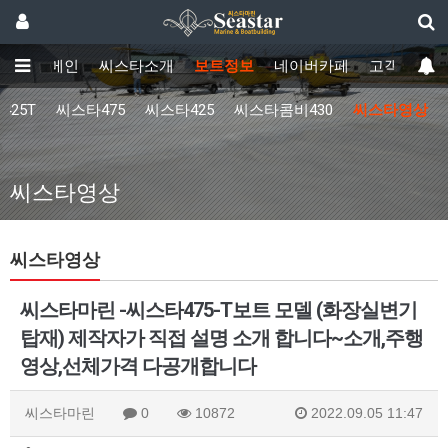
메인
씨스타소개
보트정보
네이버카페
고객센터
425T
씨스타475
씨스타425
씨스타콤비430
씨스타영상
씨스타영상
씨스타영상
씨스타마린 -씨스타475-T보트 모델 (화장실변기
탑재) 제작자가 직접 설명 소개 합니다~소개,주행
영상,선체가격 다공개합니다
씨스타마린
0
10872
2022.09.05 11:47