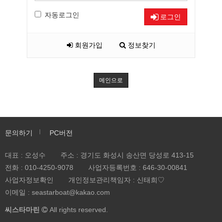
자동로그인
로그인
회원가입
정보찾기
메인으로
문의하기
PC버전
대표 : 오성수
주소 : 경기도 화성시 송산면 당성로 413-15
전화 :
010-4250-9078
사업자등록번호 :
646-30-00841
사업자정보확인
개인정보관리책임자 : 신태희♡
이메일 : seastarboat@kakao.com
씨스타마린
All rights reserved.