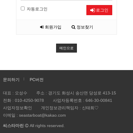
자동로그인
로그인
회원가입
정보찾기
메인으로
문의하기
PC버전
대표 : 오성수
주소 : 경기도 화성시 송산면 당성로 413-15
전화 :
010-4250-9078
사업자등록번호 :
646-30-00841
사업자정보확인
개인정보관리책임자 : 신태희♡
이메일 : seastarboat@kakao.com
씨스타마린
All rights reserved.