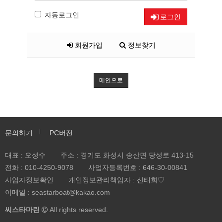
자동로그인
로그인
회원가입
정보찾기
메인으로
문의하기
PC버전
대표 : 오성수
주소 : 경기도 화성시 송산면 당성로 413-15
전화 :
010-4250-9078
사업자등록번호 :
646-30-00841
사업자정보확인
개인정보관리책임자 : 신태희♡
이메일 : seastarboat@kakao.com
씨스타마린
All rights reserved.