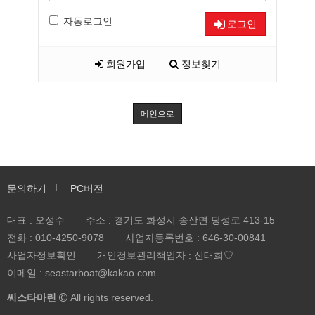
자동로그인
로그인
회원가입
정보찾기
메인으로
문의하기
PC버전
대표 : 오성수
주소 : 경기도 화성시 송산면 당성로 413-15
전화 :
010-4250-9078
사업자등록번호 :
646-30-00841
사업자정보확인
개인정보관리책임자 : 신태희♡
이메일 : seastarboat@kakao.com
씨스타마린
All rights reserved.