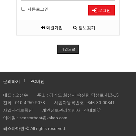
자동로그인
로그인
회원가입
정보찾기
메인으로
문의하기
PC버전
대표 : 오성수
주소 : 경기도 화성시 송산면 당성로 413-15
전화 :
010-4250-9078
사업자등록번호 :
646-30-00841
사업자정보확인
개인정보관리책임자 : 신태희♡
이메일 : seastarboat@kakao.com
씨스타마린
All rights reserved.