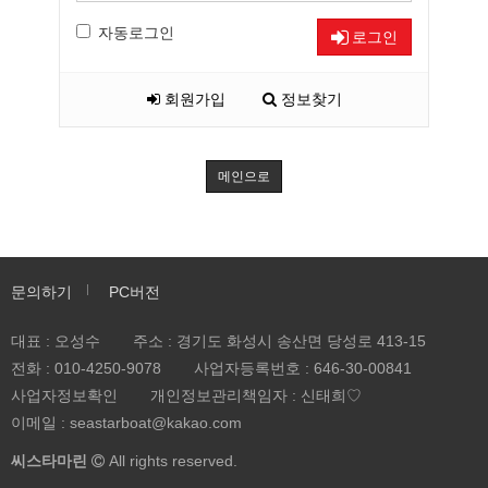
자동로그인
로그인
회원가입
정보찾기
메인으로
문의하기
PC버전
대표 : 오성수
주소 : 경기도 화성시 송산면 당성로 413-15
전화 :
010-4250-9078
사업자등록번호 :
646-30-00841
사업자정보확인
개인정보관리책임자 : 신태희♡
이메일 : seastarboat@kakao.com
씨스타마린
All rights reserved.