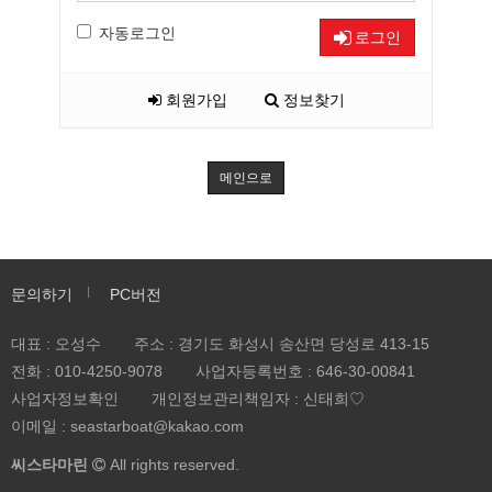
자동로그인
로그인
회원가입
정보찾기
메인으로
문의하기
PC버전
대표 : 오성수
주소 : 경기도 화성시 송산면 당성로 413-15
전화 :
010-4250-9078
사업자등록번호 :
646-30-00841
사업자정보확인
개인정보관리책임자 : 신태희♡
이메일 : seastarboat@kakao.com
씨스타마린
All rights reserved.