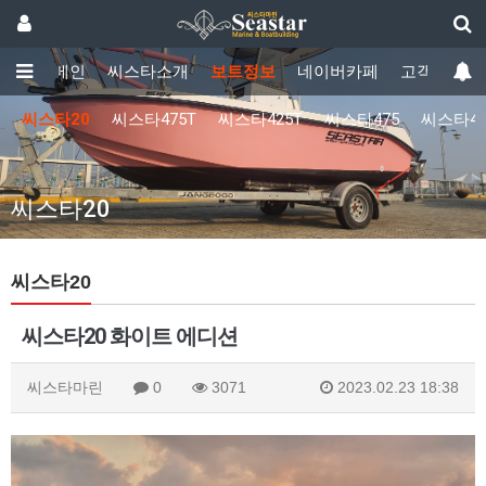
메인
씨스타소개
보트정보
네이버카페
고객센터
씨스타20
씨스타475T
씨스타425T
씨스타475
씨스타42
씨스타20
씨스타20
씨스타20 화이트 에디션
씨스타마린
0
3071
2023.02.23 18:38