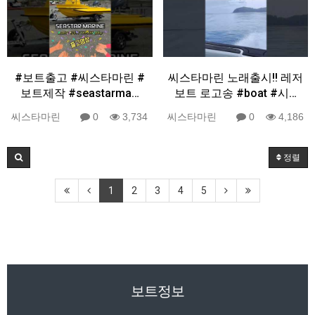
#보트출고 #씨스타마린 #
씨스타마린 노래출시!! 레저
보트제작 #seastarma…
보트 로고송 #boat #시…
씨스타마린
0
3,734
씨스타마린
0
4,186
정렬
1
2
3
4
5
보트정보