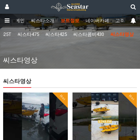
메인
씨스타소개
보트정보
네이버카페
고객센터
425T
씨스타475
씨스타425
씨스타콤비430
씨스타영상
씨스타영상
씨스타영상
Hot
Hot