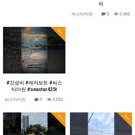
러
씨스타마린
0
3,468
Hot
#갓성비 #레저보트 #씨스
타마린 #seastar425t
씨스타마린
0
3,592
Hot
Hot