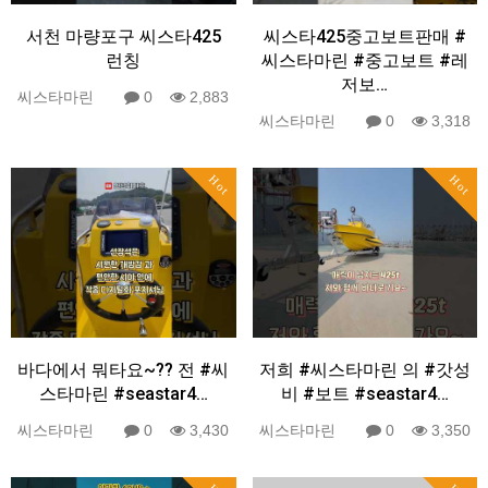
서천 마량포구 씨스타425
씨스타425중고보트판매 #
런칭
씨스타마린 #중고보트 #레
저보…
씨스타마린
0
2,883
씨스타마린
0
3,318
Hot
Hot
바다에서 뭐타요~?? 전 #씨
저희 #씨스타마린 의 #갓성
스타마린 #seastar4…
비 #보트 #seastar4…
씨스타마린
0
3,430
씨스타마린
0
3,350