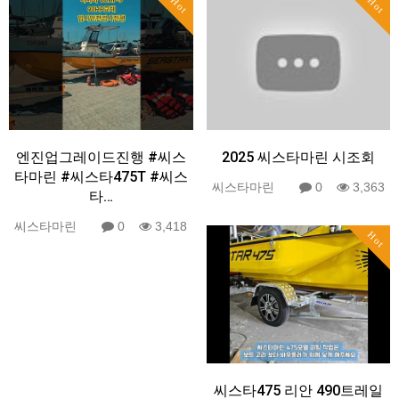
Hot
Hot
엔진업그레이드진행 #씨스
2025 씨스타마린 시조회
타마린 #씨스타475T #씨스
씨스타마린
0
3,363
타…
씨스타마린
0
3,418
Hot
씨스타475 리안 490트레일