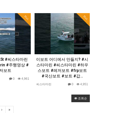
Hot
Hot
425t #씨스타마린
이보트 어디에서 만들지? #시
arin #주행영상 #
스타마린 #씨스타마린 #하우
저보트
스보트 #레저보트 #frp보트
#국산보트 #보트 #갑…
0
4,961
씨스타마린
0
4,951
조회순