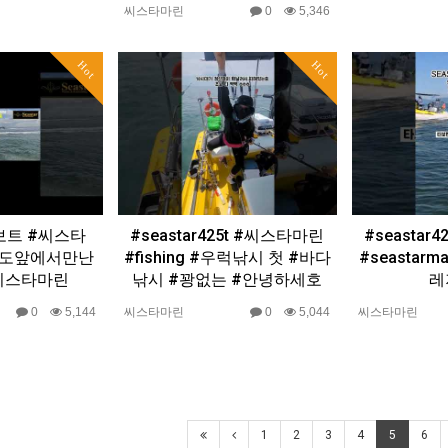
씨스타마린
0
5,346
Hot
Hot
보트 #씨스타
#seastar425t #씨스타마린
#seastar
입파도앞에서만난
#fishing #우럭낚시 첫 #바다
#seastarm
#시스타마린
낚시 #꽝없는 #안녕하세호
레
0
5,144
씨스타마린
0
5,044
씨스타마린
1
2
3
4
5
6