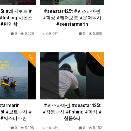
425t #레저보트 #
#seastar425t #씨스타마린
fishing 시몬스
#피싱 #레저보트 #문어낚시
 #편안함
#seastarmarin
0
6,126
씨스타마린
0
5,608
Hot
Hot
starmarin
#씨스타마린 #seastar425t
425t #보트낚시 #
#참돔낚시 #fishing #피싱 #
 #씨스타마린
참돔6짜
0
5,198
씨스타마린
0
5,152