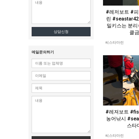
#레저보트 #
린 #seastar
밀키스는 분리
클
상담신청
씨스타마린
메일문의하기
#레져보트 #fis
농어낚시 #seas
스타
씨스타마린