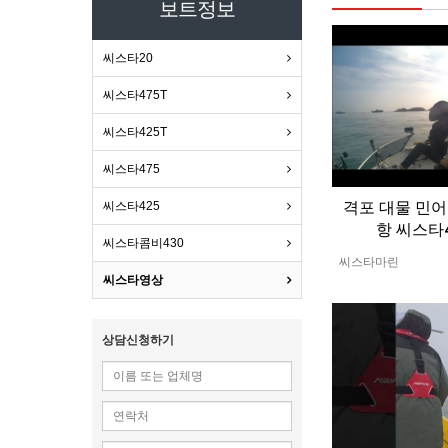
보트정보
씨스타20
씨스타475T
씨스타425T
씨스타475
격포 대물 민어
씨스타425
항 씨스타4
씨스타콤비430
씨스타마린
씨스타영상
상담신청하기