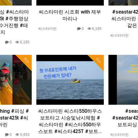
피싱 #씨스타마
씨스타마린 시조회 with 제부
#seastar
425t #주행영상
마리나
씨스타마린 #
수거진행 #태
같은
씨스타마린
0
6,185
금지
씨스타마린
0
6,195
Hot
Hot
hing #피싱 #
씨스타마린 씨스타550하우스
#sea
tar425t #씨
보트타고 시승및낚시체험 #
#seastar
마린
씨스타마린 #씨스타550하우
보트피싱
스보트 #씨스타425T #보트…
0
5,453
씨스타마린