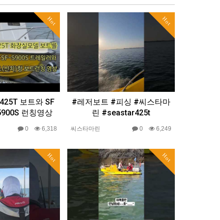
Hot
Hot
25T 보트와 SF
#레저보트 #피싱 #씨스타마
5900S 런칭영상
린 #seastar425t
0
6,318
씨스타마린
0
6,249
Hot
Hot