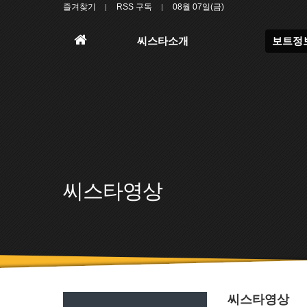
즐겨찾기
RSS 구독
08월 07일(금)
홈
씨스타소개
보트정
으
로
씨스타영상
씨스타영상