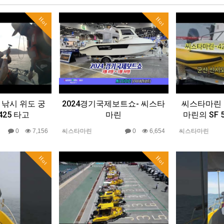
Hot
Hot
 낚시 위도 궁
2024경기국제보트쇼- 씨스타
씨스타마린 4
25 타고
마린
마린의 SF 
0
7,156
씨스타마린
0
6,654
씨스타마린
Hot
Hot