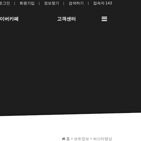
로그인
회원가입
정보찾기
검색하기
접속자 143
전
이버카페
고객센터
체
메
뉴
홈 > 보트정보 > 씨스타영상