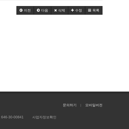
이전
다음
삭제
수정
목록
문의하기
모바일버전
:
646-30-00841
사업자정보확인