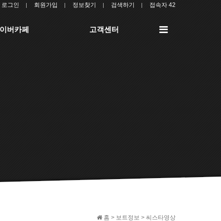
로그인
회원가입
정보찾기
검색하기
접속자 42
전
이버카페
고객센터
체
메
뉴
홈 > 보트정보 > 씨스타영상