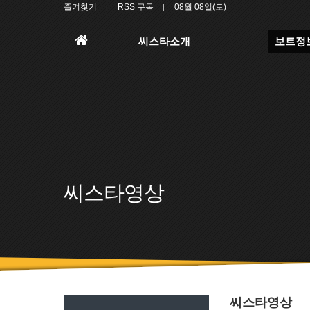
즐겨찾기
RSS 구독
08월 08일(토)
홈
씨스타소개
보트정
으
로
씨스타영상
씨스타영상