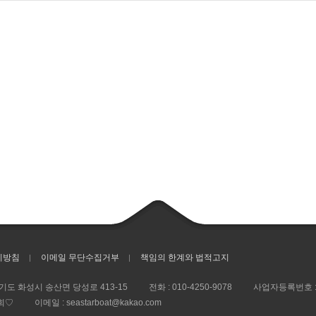
리방침
이메일 무단수집거부
책임의 한계와 법적고지
경기도 화성시 송산면 당성로 413-15
전화 :
010-4250-9078
사업자등록번호 
희♡
이메일 : seastarboat@kakao.com