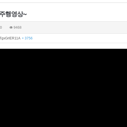
 주행영상~
0
9468
e/TgxGrlER11A
+ 3756