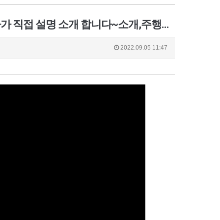
씨스타마린 -씨스타475-T보트 모델 (화장실변기탑재) 제작자가 직접 설명 소개 합니다~소개,주행영상,선체가격 다공개합니다
2022.09.05 11:47