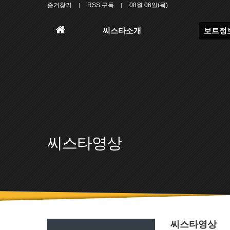
즐겨찾기
RSS 구독
08월 06일(목)
홈
씨스타소개
보트정
으
로
씨스타영상
씨스타영상