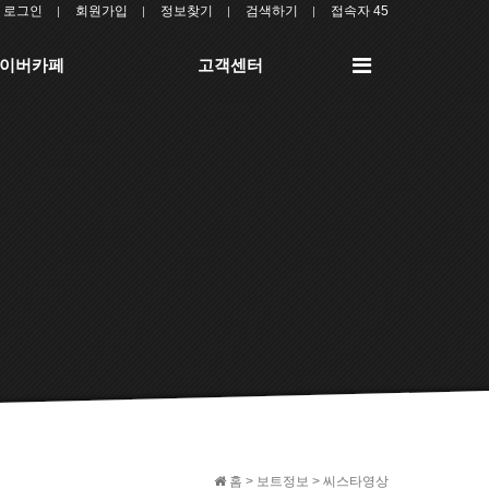
로그인
회원가입
정보찾기
검색하기
접속자 45
전
이버카페
고객센터
체
메
뉴
홈 > 보트정보 > 씨스타영상