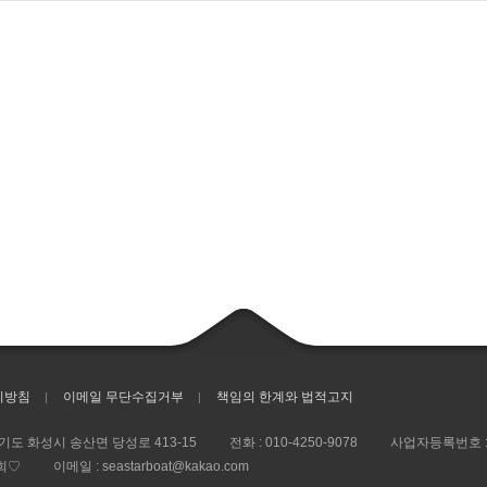
리방침
이메일 무단수집거부
책임의 한계와 법적고지
경기도 화성시 송산면 당성로 413-15
전화 :
010-4250-9078
사업자등록번호 
희♡
이메일 : seastarboat@kakao.com