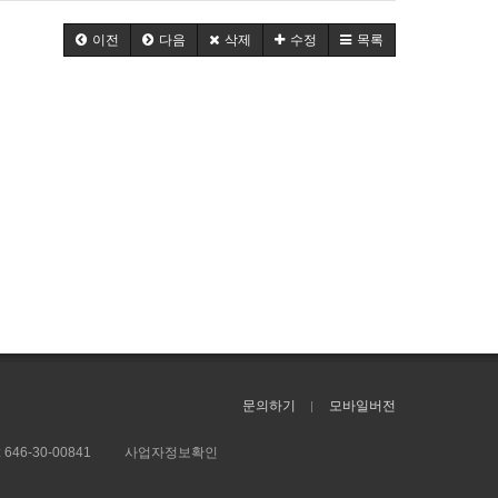
이전
다음
삭제
수정
목록
문의하기
모바일버전
:
646-30-00841
사업자정보확인