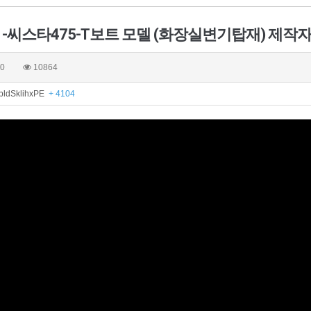
0
10864
e/pldSklihxPE
+ 4104