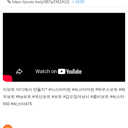
https://youtu.be/pXB7pZM2A1Q
+ 1539
이보트 어디에서 만들지? #시스타마린 #씨스타마린 #하우스보트 #레
저보트 #frp보트 #국산보트 #보트 #갑오징어낚시 #콤비보트 #씨스타
550 #씨스타475