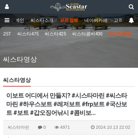
메인
씨스타소개
보트정보
네이버카페
고객센터
425T
씨스타475
씨스타425
씨스타콤비430
씨스타영상
씨스타영상
씨스타영상
이보트 어디에서 만들지? #시스타마린 #씨스타
마린 #하우스보트 #레저보트 #frp보트 #국산보
트 #보트 #갑오징어낚시 #콤비보…
씨스타마린
0
4971
2024.10.13 22:02