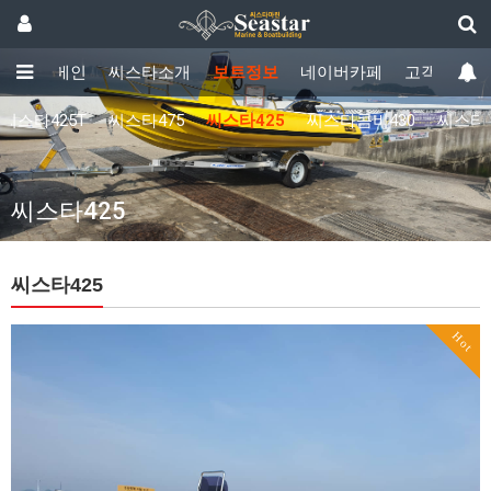
메인
씨스타소개
보트정보
네이버카페
고객센터
씨스타425T
씨스타475
씨스타425
씨스타콤비430
씨스타
씨스타425
씨스타425
Hot