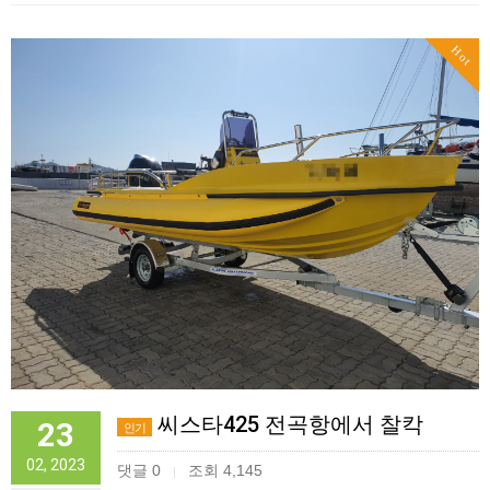
Hot
씨스타425 전곡항에서 찰칵
23
인기
02, 2023
댓글 0
조회 4,145
|